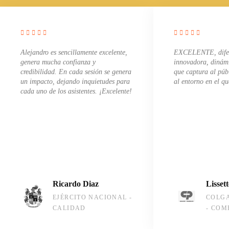
Alejandro es sencillamente excelente,
EXCELENTE, difer
genera mucha confianza y
innovadora, dinámi
credibilidad. En cada sesión se genera
que captura al púb
un impacto, dejando inquietudes para
al entorno en el q
cada uno de los asistentes. ¡Excelente!
Ricardo Diaz
Lisset
EJÉRCITO NACIONAL -
COLGA
CALIDAD
- COM